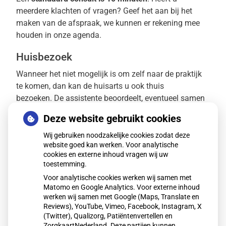
meerdere klachten of vragen? Geef het aan bij het
maken van de afspraak, we kunnen er rekening mee
houden in onze agenda.
Huisbezoek
Wanneer het niet mogelijk is om zelf naar de praktijk
te komen, dan kan de huisarts u ook thuis
bezoeken. De assistente beoordeelt, eventueel samen
met de huisarts, of een huisbezoek afgelegd wordt.
Deze website gebruikt cookies
Het huisbezoek is bedoeld voor mensen die door hun
leeftijd of gesteldheid niet in staat zijn naar de praktijk
Wij gebruiken noodzakelijke cookies zodat deze
website goed kan werken. Voor analytische
te komen. Visites zijn niet bedoeld voor mensen die
cookies en externe inhoud vragen wij uw
geen vervoer hebben om naar het gewone spreekuur te
toestemming.
komen en niet voor kinderen. In de praktijk zijn de
Voor analytische cookies werken wij samen met
mogelijkheden voor onderzoek en behandeling
Matomo en Google Analytics. Voor externe inhoud
beter. Bel voor het aanvragen van een huisbezoek
voor
werken wij samen met Google (Maps, Translate en
11.00 uur
Reviews), YouTube, Vimeo, Facebook, Instagram, X
.
(Twitter), Qualizorg, Patiëntenvertellen en
ZorgkaartNederland. Deze partijen kunnen