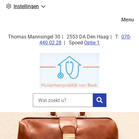
Instellingen
Hoofdm
Menu
Tel:
Thomas Mannsingel
30
2553 DA
Den Haag
070-
440 02 28
Spoed
Optie 1
Zoeken