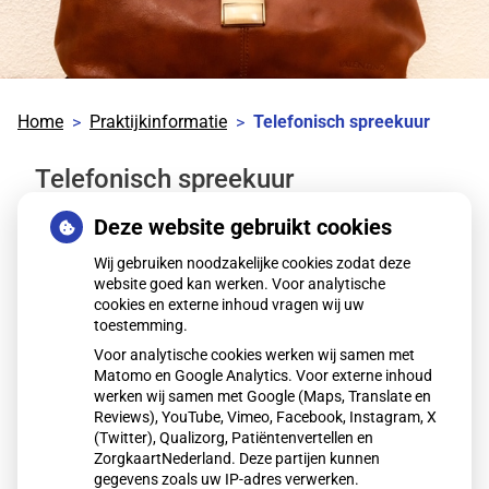
Home
Praktijkinformatie
Telefonisch spreekuur
Telefonisch spreekuur
Deze website gebruikt cookies
Voor eenvoudige vragen kunt u gebruik maken van de
telefoon Dat heeft als voordeel dat u niet naar de
Wij gebruiken noodzakelijke cookies zodat deze
website goed kan werken. Voor analytische
praktijk hoeft te komen. Er is geen telefonisch
cookies en externe inhoud vragen wij uw
spreekuur op vaste tijden.
toestemming.
Voor analytische cookies werken wij samen met
Hoe werkt het?
Matomo en Google Analytics. Voor externe inhoud
werken wij samen met Google (Maps, Translate en
De assistente staat u te woord en kan u vaak direct
Reviews), YouTube, Vimeo, Facebook, Instagram, X
zelf helpen. Iedere vraag wordt daarnaast voorgelegd
(Twitter), Qualizorg, Patiëntenvertellen en
aan de huisarts. U belt deze op een ander tijdstip (dat
ZorgkaartNederland. Deze partijen kunnen
de assistente met u afspreekt) terug of de huisarts belt
gegevens zoals uw IP-adres verwerken.