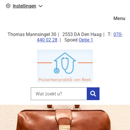
Instellingen
Hoofdm
Menu
Tel:
Thomas Mannsingel
30
2553 DA
Den Haag
070-
440 02 28
Spoed
Optie 1
Zoeken