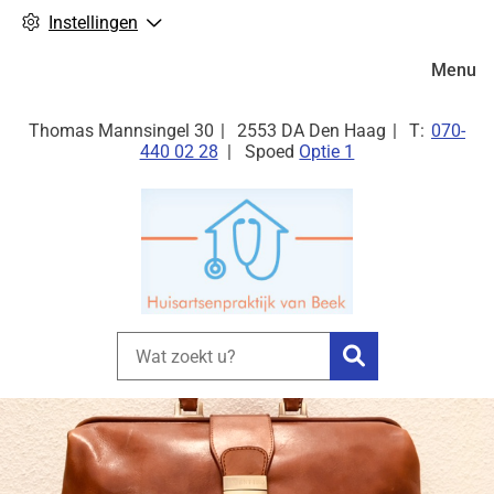
Instellingen
Hoofdm
Menu
Tel:
Thomas Mannsingel
30
2553 DA
Den Haag
070-
440 02 28
Spoed
Optie 1
Zoeken