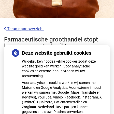
Terug naar overzicht
Farmaceutische groothandel stopt
levering meestgebruikte
bloedverdunner
Deze website gebruikt cookies
Wij gebruiken noodzakelijke cookies zodat deze
Sinds 5 december 2025 levert groothandel Mosadex de
website goed kan werken. Voor analytische
cookies en externe inhoud vragen wij uw
veelgebruikte bloedverdunner Eliquis niet meer aan
toestemming.
apotheken door een prijsverhoging van fabrikant BMS.
Voor analytische cookies werken wij samen met
Meer dan 260.000 patiënten gebruiken het middel. De
Matomo en Google Analytics. Voor externe inhoud
Hartstichting maakt zich zorgen, maar apotheken hebben
werken wij samen met Google (Maps, Translate en
voorlopig voorraad. Alternatieven zijn beschikbaar, met een
Reviews), YouTube, Vimeo, Facebook, Instagram, X
(Twitter), Qualizorg, Patiëntenvertellen en
andere werkzame stof.
ZorgkaartNederland. Deze partijen kunnen
gegevens zoals uw IP-adres verwerken.