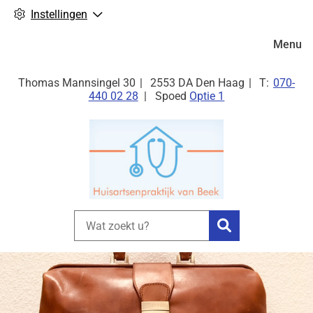
Instellingen
Hoofdm
Menu
Tel:
Thomas Mannsingel
30
2553 DA
Den Haag
070-
440 02 28
Spoed
Optie 1
Zoeken