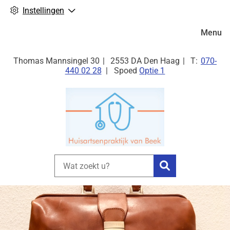
Instellingen
Hoofdm
Menu
Tel:
Thomas Mannsingel
30
2553 DA
Den Haag
070-
440 02 28
Spoed
Optie 1
Zoeken