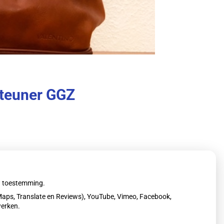
steuner GGZ
 mensen met psychische en/of sociale
uw toestemming.
aps, Translate en Reviews), YouTube, Vimeo, Facebook,
rdag.
werken.