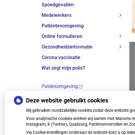
Spoedgevallen
subme
Medewerkers
Medew
Patiëntenomgeving
subme
Online formulieren
Online
Gezondheidsinformatie
formul
Gezond
subme
Corona vaccinatie
subme
Wat zegt mijn polis?
Patiëntomgeving
Afspraak maken
Deze website gebruikt cookies
Herhaalrecept
Wij gebruiken noodzakelijke cookies zodat deze website g
Voor analytische cookies werken wij samen met Matomo en
Instagram, X (Twitter), Qualizorg, Patiëntenvertellen en 
Via Cookie-instellingen onderaan de website kunt u op i