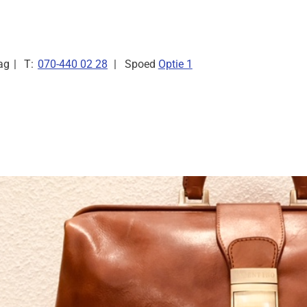
Tel:
ag
070-440 02 28
Spoed
Optie 1
kinformatie