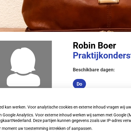
nu
erkers
nu
Robin Boer
ieren
heidsinformatie
nu
Praktijkonder
nu
Beschikbare dagen:
Do
Donderdag
Robin houdt spreekuur voor
oed kan werken. Voor analytische cookies en externe inhoud vragen wij 
problemen.
 Google Analytics. Voor externe inhoud werken wij samen met Google (M
Robin is aanwezig op donde
ZorgkaartNederland. Deze partijen kunnen gegevens zoals uw IP-adres ver
eder moment uw toestemming intrekken of aanpassen.
Terug naar overzicht