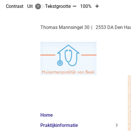
Tekst
Tekst
Contrast
Tekstgrootte
100%
Uit
verkleinen
vergroten
met
met
10%
10%
Thomas Mannsingel
30
2553 DA
Den Ha
Hoofdmenu
Home
Praktijkinformatie
Praktij