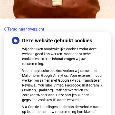
Terug naar overzicht
Via Wmo een vergoeding aanvragen
Deze website gebruikt cookies
bij de aanschaf van een scootmobiel
Wij gebruiken noodzakelijke cookies zodat deze
website goed kan werken. Voor analytische
cookies en externe inhoud vragen wij uw
Mensen met een mobiliteitsbeperking kunnen via de Wmo
toestemming.
een vergoeding krijgen voor een scootmobiel of elektrische
Voor analytische cookies werken wij samen met
rolstoel. De gemeente beoordeelt de aanvraag via een
Matomo en Google Analytics. Voor externe inhoud
Wmo-consulent. Ondersteuning kan via bruikleen of een
werken wij samen met Google (Maps, Translate en
persoonsgebonden budget. De vergoeding verschilt per
Reviews), YouTube, Vimeo, Facebook, Instagram, X
(Twitter), Qualizorg, Patiëntenvertellen en
gemeente en aanvragen kan enkele maanden duren.
ZorgkaartNederland. Deze partijen kunnen
gegevens zoals uw IP-adres verwerken.
Via Cookie-instellingen onderaan de website kunt u
Lees het hele artikel op:
Nationale zorggids
op ieder moment uw toestemming intrekken of
Publicatiedatum:
16-12-2025