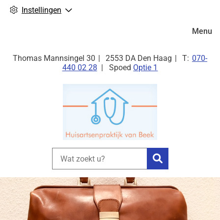
Instellingen
Hoofdm
Menu
Tel:
Thomas Mannsingel
30
2553 DA
Den Haag
070-
440 02 28
Spoed
Optie 1
Zoeken