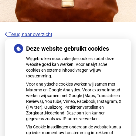
Terug naar overzicht
Wereldwijde primeur voor Anna
Deze website gebruikt cookies
Ziekenhuis met 3-D geprinte
Wij gebruiken noodzakelijke cookies zodat deze
heupimplantaat
website goed kan werken. Voor analytische
cookies en externe inhoud vragen wij uw
toestemming.
Het Anna Ziekenhuis plaatste als eerste ter wereld een 3D-
Voor analytische cookies werken wij samen met
geprint heupimplantaat bij een patiënt met heupdysplasie.
Matomo en Google Analytics. Voor externe inhoud
De innovatieve techniek kan een zware operatie voorkomen
werken wij samen met Google (Maps, Translate en
en herstel verkorten. In samenwerking met het LUMC loopt
Reviews), YouTube, Vimeo, Facebook, Instagram, X
(Twitter), Qualizorg, Patiëntenvertellen en
nu een veiligheidsonderzoek bij een kleine patiëntengroep.
ZorgkaartNederland. Deze partijen kunnen
gegevens zoals uw IP-adres verwerken.
Via Cookie-instellingen onderaan de website kunt u
Lees het hele artikel op:
Nationale zorggids
op ieder moment uw toestemming intrekken of
Publicatiedatum:
19-01-2026