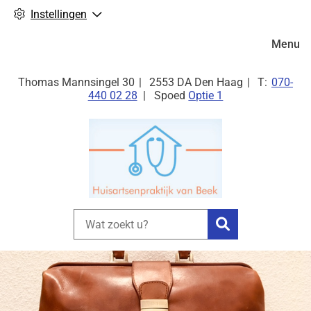
Instellingen
Hoofdm
Menu
Tel:
Thomas Mannsingel
30
2553 DA
Den Haag
070-
440 02 28
Spoed
Optie 1
Zoeken